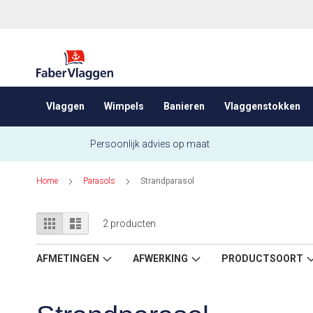
Ga
naar
de
inhoud
Vlaggen
Wimpels
Banieren
Vlaggenstokken
Persoonlijk advies op maat
Home
Parasols
Strandparasol
Tonen
Foto-
Lijst
2
producten
tabel
als
AFMETINGEN
AFWERKING
PRODUCTSOORT