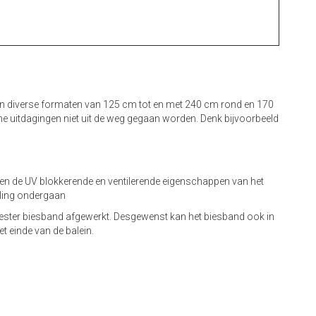
 in diverse formaten van 125 cm tot en met 240 cm rond en 170
he uitdagingen niet uit de weg gegaan worden. Denk bijvoorbeeld
ssen de UV blokkerende en ventilerende eigenschappen van het
eling ondergaan
yester biesband afgewerkt. Desgewenst kan het biesband ook in
t einde van de balein.