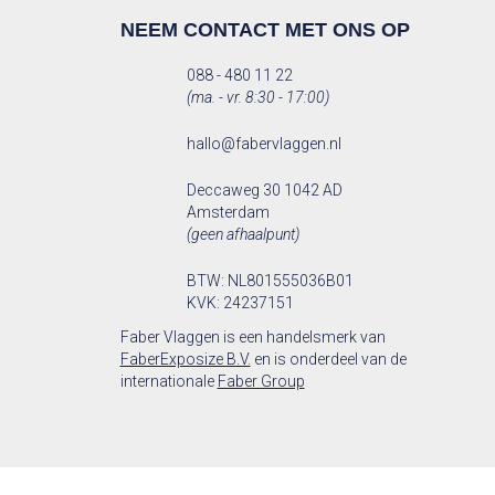
NEEM CONTACT MET ONS OP
088 - 480 11 22
(ma. - vr. 8:30 - 17:00)
hallo@fabervlaggen.nl
Deccaweg 30 1042 AD
Amsterdam
(geen afhaalpunt)
BTW: NL801555036B01
KVK: 24237151
Faber Vlaggen is een handelsmerk van
FaberExposize B.V.
en is onderdeel van de
internationale
Faber Group