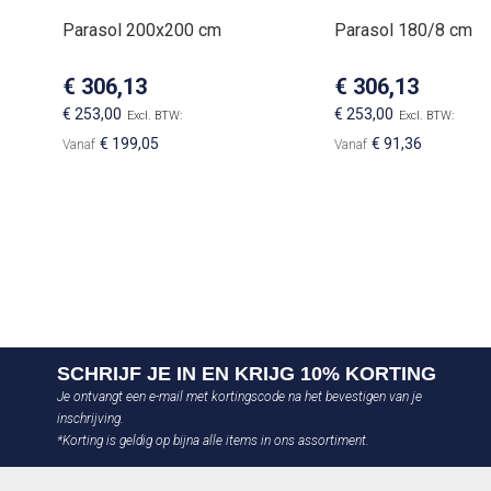
Parasol 200x200 cm
Parasol 180/8 cm
€ 306,13
€ 306,13
€ 253,00
€ 253,00
€ 199,05
€ 91,36
Vanaf
Vanaf
Bekijk product
In Winkelwagen
VOEG
VOEG
TOE
TOEVOEGEN
TOE
TOEVOEGEN
AAN
OM
AAN
OM
VERLANGLIJST
TE
VERLANGLIJST
TE
VERGELIJKEN
VERGELIJKEN
SCHRIJF JE IN EN KRIJG 10% KORTING
Je ontvangt een e-mail met kortingscode na het bevestigen van je
inschrijving.
*Korting is geldig op bijna alle items in ons assortiment.