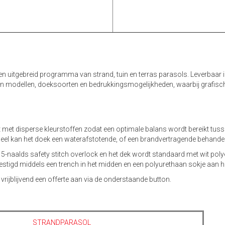
en uitgebreid programma van strand, tuin en terras parasols. Leverbaar
 aan modellen, doeksoorten en bedrukkingsmogelijkheden, waarbij grafisc
nt met disperse kleurstoffen zodat een optimale balans wordt bereikt tu
tueel kan het doek een waterafstotende, of een brandvertragende behand
 5-naalds safety stitch overlock en het dek wordt standaard met wit pol
stigd middels een trench in het midden en een polyurethaan sokje aan he
vrijblijvend een offerte aan via de onderstaande button.
STRANDPARASOL