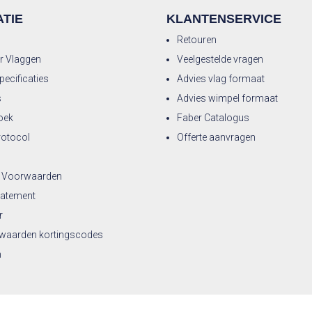
TIE
KLANTENSERVICE
Retouren
r Vlaggen
Veelgestelde vragen
ecificaties
Advies vlag formaat
s
Advies wimpel formaat
oek
Faber Catalogus
rotocol
Offerte aanvragen
 Voorwaarden
tatement
r
waarden kortingscodes
n