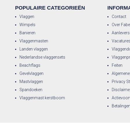
POPULAIRE CATEGORIEËN
INFORMA
Vlaggen
Contact
Wimpels
Over Fabe
Banieren
Aanleversp
Vlaggenmasten
Vacature
Landen vlaggen
Vlaggend
Nederlandse vlaggensets
Vlaggenp
Beachflags
Feiten
Gevelvlaggen
Algemene
Mastvlaggen
Privacy S
Spandoeken
Disclaime
Vlaggenmast kerstboom
Actievoor
Betalinge