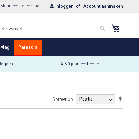
 Maar een Faber vlag!
Inloggen
Account aanmaken
Winkelwa
Zoek
 vlag
Parasols
vlaggen
Al 90 jaar een begrip
Van
Sorteer op
hoog
naar
laag
sorteren