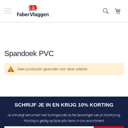
Ga
naar
Zoek
Win
de
inhoud
Spandoek PVC
Geen producten gevonden voor deze selectie.
SCHRIJF JE IN EN KRIJG 10% KORTING
Je ontvangt een e-mail met kortingscode na het bevestigen van je inschrijving.
*Korting is geldig op bijna alle items in ons assortiment.