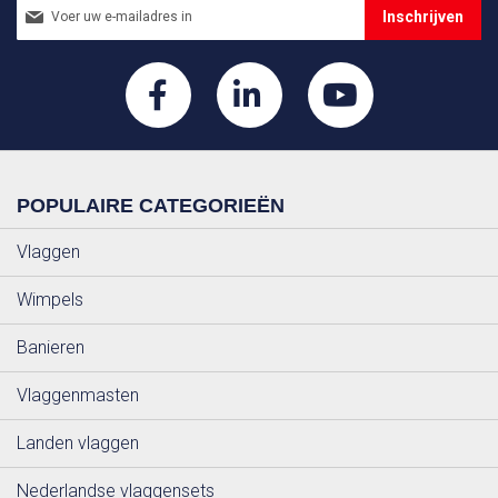
Abonneer
Inschrijven
u
op
onze
nieuwsbrief
POPULAIRE CATEGORIEËN
Vlaggen
Wimpels
Banieren
Vlaggenmasten
Landen vlaggen
Nederlandse vlaggensets