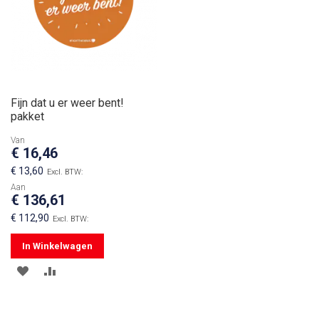
Fijn dat u er weer bent!
pakket
Van
€ 16,46
€ 13,60
Aan
€ 136,61
€ 112,90
In Winkelwagen
VOEG
TOEVOEGEN
TOE
OM