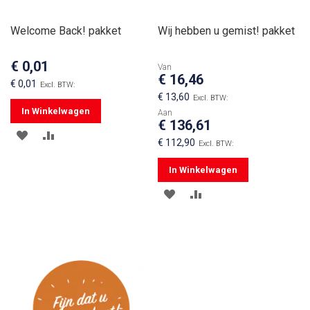
Welcome Back! pakket
Wij hebben u gemist! pakket
€ 0,01
Van
€ 16,46
€ 0,01
€ 13,60
In Winkelwagen
Aan
€ 136,61
VOEG
TOEVOEGEN
€ 112,90
TOE
OM
In Winkelwagen
AAN
TE
VOEG
TOEVOEGEN
VERLANGLIJST
VERGELIJKEN
TOE
OM
AAN
TE
VERLANGLIJST
VERGELIJKEN