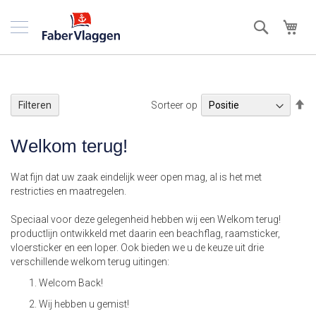
Ga
naar
Zoek
Win
de
inhoud
V
Sorteer op
Filteren
h
na
Welkom terug!
la
so
Wat fijn dat uw zaak eindelijk weer open mag, al is het met
restricties en maatregelen.
Speciaal voor deze gelegenheid hebben wij een Welkom terug!
productlijn ontwikkeld met daarin een beachflag, raamsticker,
vloersticker en een loper. Ook bieden we u de keuze uit drie
verschillende welkom terug uitingen:
Welcom Back!
Wij hebben u gemist!