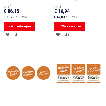
Vanaf
Vanaf
€ 86,15
€ 16,94
€ 71,20
€ 14,00
In Winkelwagen
In Winkelwagen
VOEG
TOEVOEGEN
VOEG
TOEVOEGEN
TOE
OM
TOE
OM
AAN
TE
AAN
TE
VERLANGLIJST
VERGELIJKEN
VERLANGLIJST
VERGELIJKEN