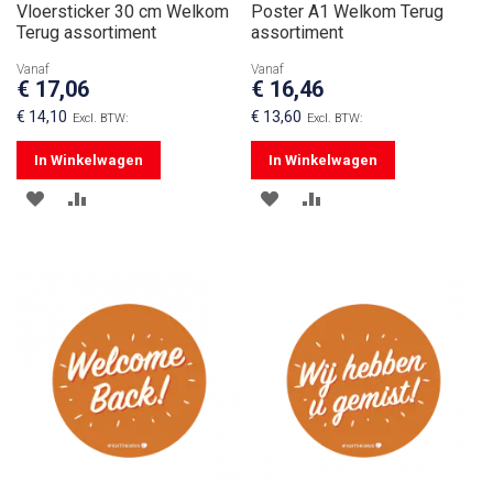
Vloersticker 30 cm Welkom
Poster A1 Welkom Terug
Terug assortiment
assortiment
Vanaf
Vanaf
€ 17,06
€ 16,46
€ 14,10
€ 13,60
In Winkelwagen
In Winkelwagen
VOEG
TOEVOEGEN
VOEG
TOEVOEGEN
TOE
OM
TOE
OM
AAN
TE
AAN
TE
VERLANGLIJST
VERGELIJKEN
VERLANGLIJST
VERGELIJKEN